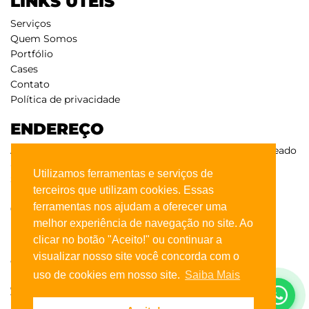
LINKS ÚTEIS
Serviços
Quem Somos
Portfólio
Cases
Contato
Política de privacidade
ENDEREÇO
Av. Corifeu de Azevedo Marques, 5874, Sala 3 - Vila Lageado
- 05340-002
Utilizamos ferramentas e serviços de
São Paulo - SP
terceiros que utilizam cookies. Essas
CONTATO
ferramentas nos ajudam a oferecer uma
melhor experiência de navegação no site. Ao
(11) 99377-0323
clicar no botão "Aceito!" ou continuar a
(11) 3654-5014
visualizar nosso site você concorda com o
contato@imediatto.com.br
uso de cookies em nosso site.
Saiba Mais
SIGA-NOS